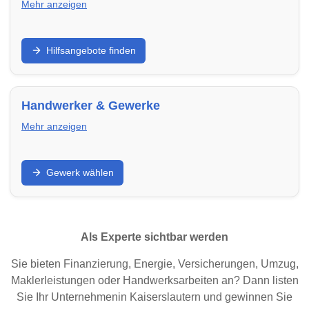
Mehr anzeigen
Unterstützung bei Wohnungssuche,
Hilfsangebote finden
Wohnraumsicherung oder schwierigen Lebenslagen:
Finde Beratungsstellen und Hilfsangebote in
Kaiserslautern – von Mieterhilfe bis
Wohnungsnotfallhilfe.
Handwerker & Gewerke
Mehr anzeigen
Renovieren, sanieren, modernisieren: Finde
Gewerk wählen
Handwerker in Kaiserslautern nach Gewerk – von
Elektrik über Heizung bis Dach und Fenster.
Als Experte sichtbar werden
Sie bieten Finanzierung, Energie, Versicherungen, Umzug,
Maklerleistungen oder Handwerksarbeiten an? Dann listen
Sie Ihr Unternehmenin Kaiserslautern und gewinnen Sie