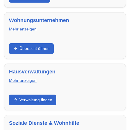
transparent, terminsicher und passend zu deinem
Umfang.
Wohnungsunternehmen
Mehr anzeigen
Finde regionale Wohnungsunternehmen,
Übersicht öffnen
Genossenschaften und Vermieter in Kaiserslautern –
mit freien Wohnungen, klaren Prozessen und
verlässlicher Betreuung.
Hausverwaltungen
Mehr anzeigen
WEG-, Miet- und Objektverwaltung: Finde
Verwaltung finden
Hausverwaltungen in Kaiserslautern für Abrechnung,
Instandhaltung, Kommunikation und professionelle
Organisation.
Soziale Dienste & Wohnhilfe