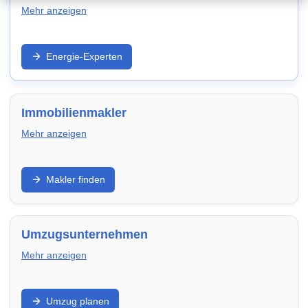
Mehr anzeigen
Strom/Gas, Wärmepumpe, PV und Effizienz: Entdecke
Energie-Experten
Anbieter und Experten in Kaiserslautern – für
niedrigere laufende Kosten und zukunftssichere
Modernisierung.
Immobilienmakler
Mehr anzeigen
Verkauf, Vermietung, Bewertung und Vermarktung:
Makler finden
Finde Makler in Kaiserslautern, die Objektaufnahme,
Exposé, Besichtigungen und Verhandlung
professionell übernehmen.
Umzugsunternehmen
Mehr anzeigen
Privatumzug, Transport, Verpackung und Montage:
Umzug planen
Vergleiche Umzugsfirmen in Kaiserslautern –