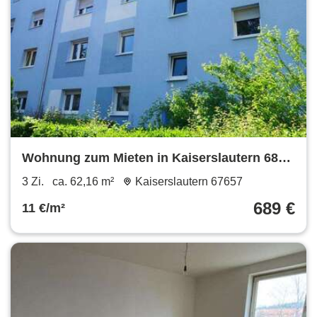
Wohnung zum Mieten in Kaiserslautern 689
€ 62.16 m²
3 Zi.
ca. 62,16 m²
Kaiserslautern 67657
689 €
11 €/m²