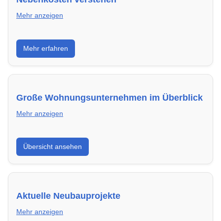
Mehr anzeigen
Erfahre, welche Nebenkosten rechtmäßig sind und
Mehr erfahren
wie du deine monatliche Belastung optimieren
kannst.
Große Wohnungsunternehmen im Überblick
Mehr anzeigen
Hier findest du die wichtigsten Anbieter in
Übersicht ansehen
Kaiserslautern – von Genossenschaften bis zu
privaten Vermietern.
Aktuelle Neubauprojekte
Mehr anzeigen