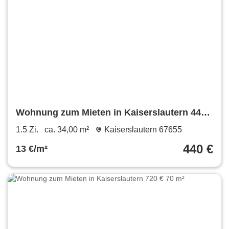
Wohnung zum Mieten in Kaiserslautern 440
€ 34 m²
1.5 Zi.
ca. 34,00 m²
Kaiserslautern 67655
440 €
13 €/m²