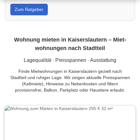
Von Wandfarbe bis Sanierung: Tipps, Kostenrahmen
Zum Ratgeber
und Handwerkersuche in Kaiserslautern für dein
Projekt.
Wohnung mieten in Kaiserslautern – Miet­
wohnungen nach Stadtteil
Lagequalität · Preisspannen · Ausstattung
Finde Mietwohnungen in Kaiserslautern gezielt nach
Stadtteil und ruhiger Lage. Wir zeigen aktuelle Preisspannen
(Kaltmiete), Hinweise zu Nebenkosten und filtern
provisionsfrei, Balkon, Parkplatz oder Haustiere erlaubt.