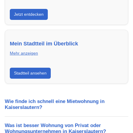
Entdecke Neubauprojekte in Kaiserslautern –
Jetzt entdecken
modern, energieeffizient und sofort bezugsfertig.
Mein Stadtteil im Überblick
Mehr anzeigen
Erfahre mehr über deinen Stadtteil in Kaiserslautern:
Stadtteil ansehen
Lebensqualität, Verkehrsanbindung, Schulen,
Freizeitmöglichkeiten und Mietpreise.
Wie finde ich schnell eine Mietwohnung in
Kaiserslautern?
Was ist besser Wohnung von Privat oder
Wohnungsunternehmen in Kaiserslautern?