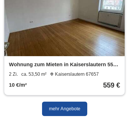
Wohnung zum Mieten in Kaiserslautern 559
€ 53.5 m²
2 Zi.
ca. 53,50 m²
Kaiserslautern 67657
559 €
10 €/m²
mehr Angebote