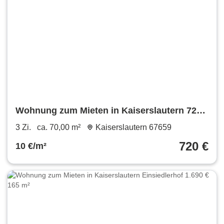
Wohnung zum Mieten in Kaiserslautern 720
€ 70 m²
3 Zi.
ca. 70,00 m²
Kaiserslautern 67659
720 €
10 €/m²