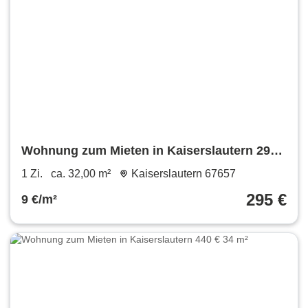
Wohnung zum Mieten in Kaiserslautern 295
€ 32 m²
1 Zi.
ca. 32,00 m²
Kaiserslautern 67657
295 €
9 €/m²