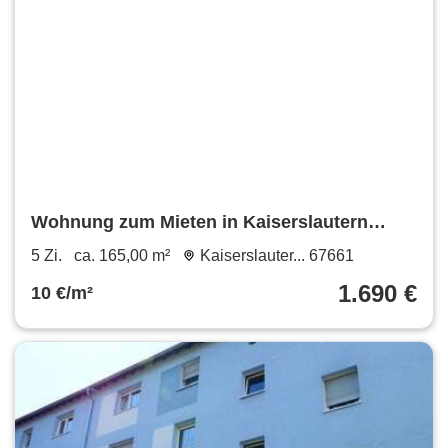
Wohnung zum Mieten in Kaiserslautern
Einsiedlerhof 1.690 € 165 m²
5 Zi.
ca. 165,00 m²
Kaiserslauter... 67661
1.690 €
10 €/m²