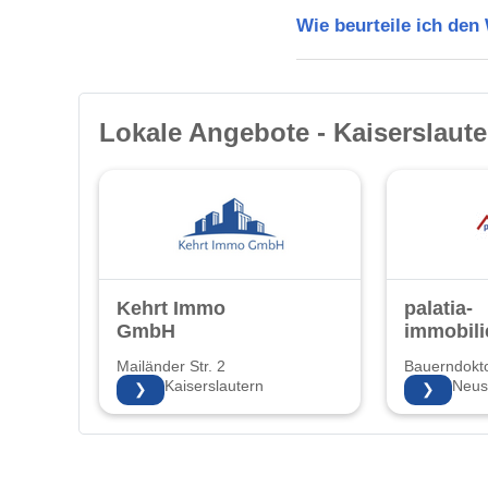
Wie beurteile ich den
Lokale Angebote - Kaiserslaute
Kehrt Immo
palatia-
GmbH
immobili
Mailänder Str. 2
Bauerndokto
67657 Kaiserslautern
67435 Neust
❯
❯
Weinstraße