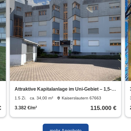
Attraktive Kapitalanlage im Uni-Gebiet – 1,5-
Zimmer-Wohnung mit TG-Stellplatz
1.5 Zi.
ca. 34,00 m²
Kaiserslautern 67663
€
115.000 €
3.382 €/m²
mehr Angebote