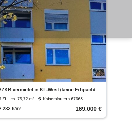
3ZKB vermietet in KL-West (keine Erbpacht)
zu verkaufen von priv.
3 Zi.
ca. 75,72 m²
Kaiserslautern 67663
169.000 €
2.232 €/m²