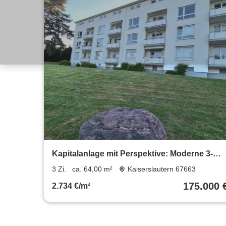
Kapitalanlage mit Perspektive: Moderne 3-
Zimmer-Wohnung mit Balkon – neu
3 Zi.
ca. 64,00 m²
Kaiserslautern 67663
vermietbar ab 01.07.2026
175.000 
2.734 €/m²