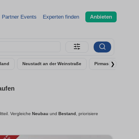
Partner Events
Experten finden
Anbieten
❯
mland
Neustadt an der Weinstraße
Pirmasens
Bad
aufen
tteil. Vergleiche
Neubau
und
Bestand
, priorisiere