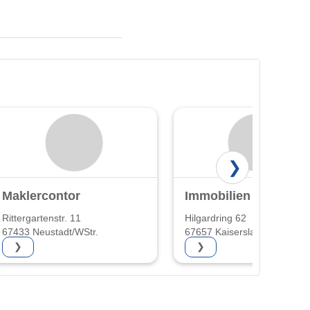
❯
Maklercontor
Immobilien Würtz
Rittergartenstr. 11
Hilgardring 62
67433 Neustadt/WStr.
67657 Kaiserslautern
❯
❯