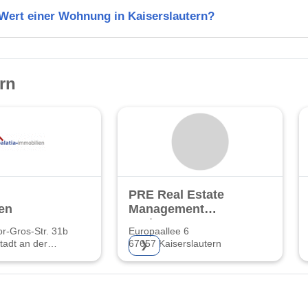
 Wert einer Wohnung in Kaiserslautern?
rn
PRE Real Estate
en
Management
GmbH
r-Gros-Str. 31b
Europaallee 6
adt an der
67657 Kaiserslautern
❯