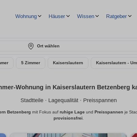
Wohnung
Häuser
Wissen
Ratgeber
Ort wählen
mmer
5 Zimmer
Kaiserslautern
Kaiserslautern - U
mmer-Wohnung in Kaiserslautern Betzenberg k
Stadtteile · Lagequalität · Preisspannen
ern Betzenberg
mit Fokus auf
ruhige Lage
und
Preisspannen
je Stad
provisionsfrei
.