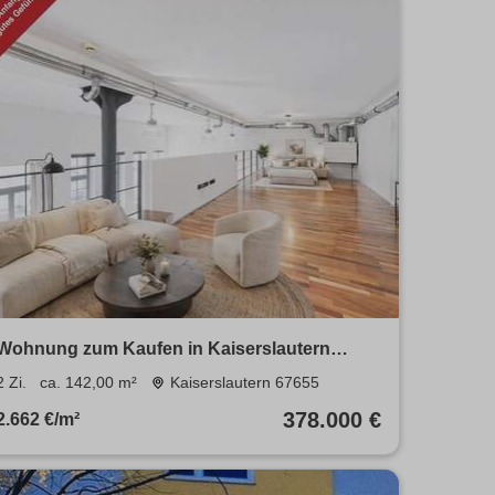
Wohnung zum Kaufen in Kaiserslautern
378.000 € 142 m²
2 Zi.
ca. 142,00 m²
Kaiserslautern 67655
378.000 €
2.662 €/m²