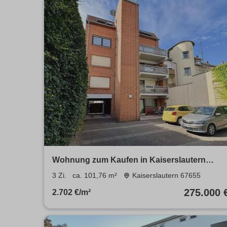
Wohnung zum Kaufen in Kaiserslautern
275.000 € 101.76 m²
3 Zi.
ca. 101,76 m²
Kaiserslautern 67655
275.000 
2.702 €/m²