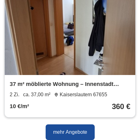
37 m² möblierte Wohnung – Innenstadt
Kaiserslautern
2 Zi.
ca. 37,00 m²
Kaiserslautern 67655
360 €
10 €/m²
mehr Angebote