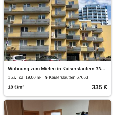
Wohnung zum Mieten in Kaiserslautern 335
€ 19 m²
1 Zi.
ca. 19,00 m²
Kaiserslautern 67663
335 €
18 €/m²