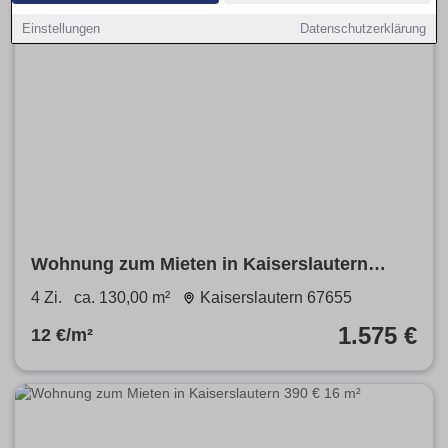
Einstellungen
Datenschutzerklärung
Wohnung zum Mieten in Kaiserslautern
1.575 € 130 m²
4 Zi.
ca. 130,00 m²
Kaiserslautern 67655
1.575 €
12 €/m²