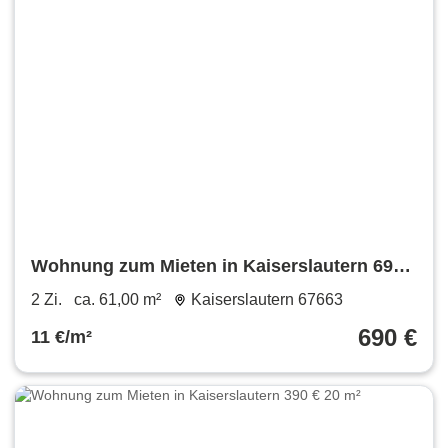
Wohnung zum Mieten in Kaiserslautern 690
€ 61 m²
2 Zi.
ca. 61,00 m²
Kaiserslautern 67663
690 €
11 €/m²