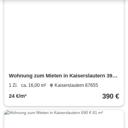
Wohnung zum Mieten in Kaiserslautern 390
€ 16 m²
1 Zi.
ca. 16,00 m²
Kaiserslautern 67655
390 €
24 €/m²