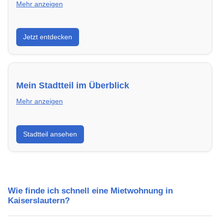
Mehr anzeigen
Entdecke Neubauprojekte in Kaiserslautern –
Jetzt entdecken
modern, energieeffizient und sofort bezugsfertig.
Mein Stadtteil im Überblick
Mehr anzeigen
Erfahre mehr über deinen Stadtteil in Kaiserslautern:
Stadtteil ansehen
Lebensqualität, Verkehrsanbindung, Schulen,
Freizeitmöglichkeiten und Mietpreise.
Wie finde ich schnell eine Mietwohnung in
Kaiserslautern?