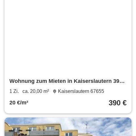
Wohnung zum Mieten in Kaiserslautern 390
€ 20 m²
1 Zi.
ca. 20,00 m²
Kaiserslautern 67655
390 €
20 €/m²