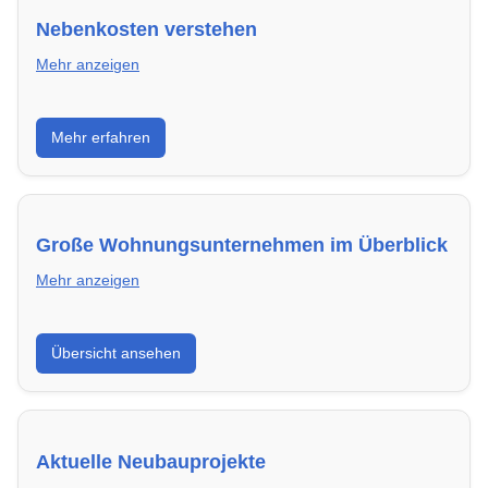
Nebenkosten verstehen
Mehr anzeigen
Erfahre, welche Nebenkosten rechtmäßig sind und
Mehr erfahren
wie du deine monatliche Belastung optimieren
kannst.
Große Wohnungsunternehmen im Überblick
Mehr anzeigen
Hier findest du die wichtigsten Anbieter in
Übersicht ansehen
Kaiserslautern – von Genossenschaften bis zu
privaten Vermietern.
Aktuelle Neubauprojekte