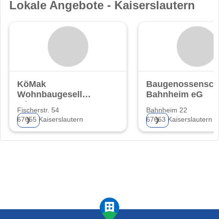
Lokale Angebote - Kaiserslautern
KöMak
Baugenossensch
Wohnbaugesellschaft
Bahnheim eG
mbH & Co. KG
Fischerstr. 54
Bahnheim 22
67655 Kaiserslautern
67663 Kaiserslautern
❯
❯