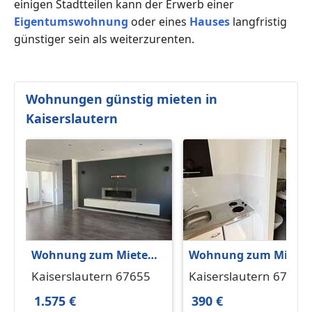
einigen Stadtteilen kann der Erwerb einer
Eigentumswohnung
oder eines
Hauses
langfristig
günstiger sein als weiterzurenten.
Wohnungen günstig mieten in
Kaiserslautern
Wohnung zum Mieten
Wohnung zum Miete
in Kaiserslautern 1.575
in Kaiserslautern 390 
Kaiserslautern 67655
Kaiserslautern 67655
€ 130 m²
16 m²
1.575 €
390 €