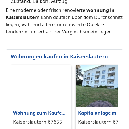
Zustand, Balkon, Aufzug
Eine moderne oder frisch renovierte
wohnung in
Kaiserslautern
kann deutlich über dem Durchschnitt
liegen, während ältere, unrenovierte Objekte
tendenziell unterhalb der Vergleichsmiete liegen.
Wohnungen kaufen in Kaiserslautern
Wohnung zum Kaufen
Kapitalanlage mit
in Kaiserslautern
Perspektive: Moderne
Kaiserslautern 67655
Kaiserslautern 67663
275.000 € 101.76 m²
3-Zimmer-Wohnung