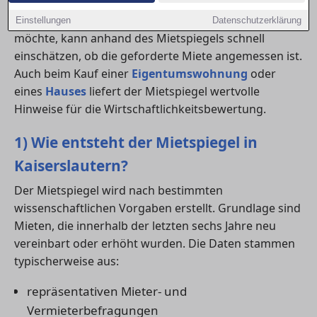
Wer eine
wohnung mieten
oder ein
haus
beziehen
Einstellungen
Datenschutzerklärung
möchte, kann anhand des Mietspiegels schnell
einschätzen, ob die geforderte Miete angemessen ist.
Auch beim Kauf einer
Eigentumswohnung
oder
eines
Hauses
liefert der Mietspiegel wertvolle
Hinweise für die Wirtschaftlichkeitsbewertung.
1) Wie entsteht der Mietspiegel in
Kaiserslautern?
Der Mietspiegel wird nach bestimmten
wissenschaftlichen Vorgaben erstellt. Grundlage sind
Mieten, die innerhalb der letzten sechs Jahre neu
vereinbart oder erhöht wurden. Die Daten stammen
typischerweise aus:
repräsentativen Mieter- und
Vermieterbefragungen