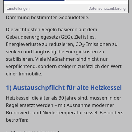
innerhalb klarer Fristen durchgeführt werden – etwa
Einstellungen
Datenschutzerklärung
beim Austausch veralteter Heizungen oder bei der
Dämmung bestimmter Gebäudeteile.
Die wichtigsten Regeln basieren auf dem
Gebäudeenergiegesetz (GEG). Ziel ist es,
Energieverluste zu reduzieren, CO₂-Emissionen zu
senken und langfristig die Energiekosten zu
stabilisieren. Viele Maßnahmen sind nicht nur
verpflichtend, sondern steigern zusätzlich den Wert
einer Immobilie.
1) Austauschpflicht für alte Heizkessel
Heizkessel, die älter als 30 Jahre sind, müssen in der
Regel ersetzt werden – mit Ausnahme moderner
Brennwert- und Niedertemperaturkessel. Besonders
betroffen: